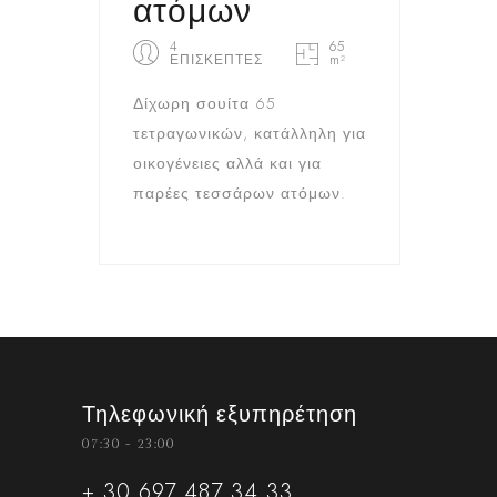
ατόμων
4
65
ΕΠΙΣΚΕΠΤΕΣ
m²
Δίχωρη σουίτα 65
τετραγωνικών, κατάλληλη για
οικογένειες αλλά και για
παρέες τεσσάρων ατόμων.
Τηλεφωνική εξυπηρέτηση
07:30 - 23:00
+ 30 697 487 34 33